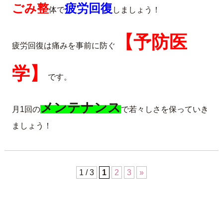
ごみ整
疲労回復
体で
しましょう！
【予防医
疲労回復は痛みを事前に防ぐ
学】
です。
メンテナンス
月1回の
で若々しさを保っていき
ましょう！
1 / 3
1
2
3
»