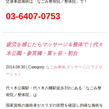
交通事故施術は「なごみ整骨院／整体院」で！
03-6407-0753
疲労を感じたらマッサージ＆整体で｜代々
木公園・参宮橋・富ヶ谷・初台
2014.08.30 | Category:
なごみ整体
,
マッサージ
,
リラクゼ
ーション
代々木公園駅・代々木八幡駅徒歩3分にある「なごみ整
骨院／整体院」は
国家資格の施術者がカラダの状態を確認し的確な施術を