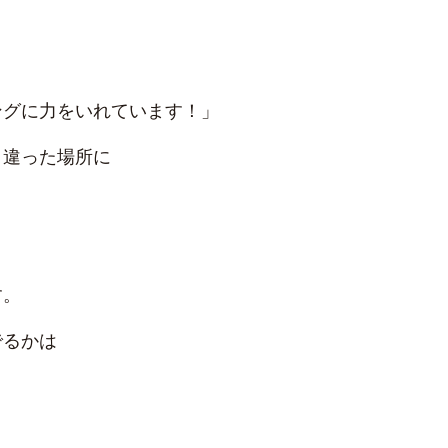
ングに力をいれています！」
く違った場所に
す。
でるかは