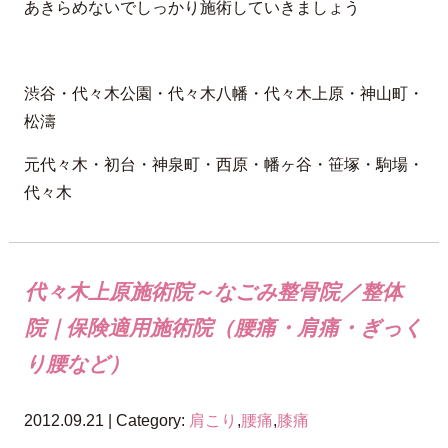
あきらめないでしっかり施術していきましょう
渋谷・代々木公園・代々木八幡・代々木上原・神山町・
松濤
元代々木・初台・神泉町・西原・幡ヶ谷・笹塚・駒場・
代々木
代々木上原施術院～なごみ整骨院／整体
院｜保険適用施術院（腰痛・肩痛・ぎっく
り腰など）
2012.09.21 | Category:
肩こり
,
腰痛
,
膝痛